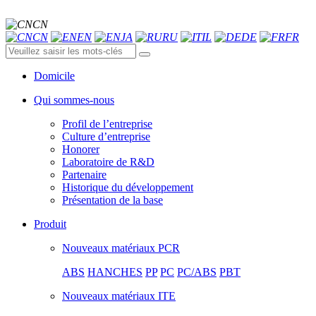
CN
CN
EN
JA
RU
IL
DE
FR
Domicile
Qui sommes-nous
Profil de l’entreprise
Culture d’entreprise
Honorer
Laboratoire de R&D
Partenaire
Historique du développement
Présentation de la base
Produit
Nouveaux matériaux PCR
ABS
HANCHES
PP
PC
PC/ABS
PBT
Nouveaux matériaux ITE