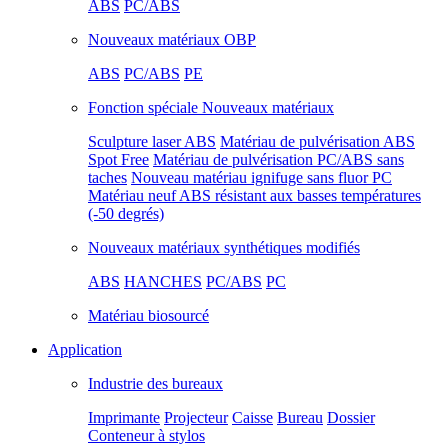
ABS
PC/ABS
Nouveaux matériaux OBP
ABS
PC/ABS
PE
Fonction spéciale Nouveaux matériaux
Sculpture laser ABS
Matériau de pulvérisation ABS
Spot Free
Matériau de pulvérisation PC/ABS sans
taches
Nouveau matériau ignifuge sans fluor PC
Matériau neuf ABS résistant aux basses températures
(-50 degrés)
Nouveaux matériaux synthétiques modifiés
ABS
HANCHES
PC/ABS
PC
Matériau biosourcé
Application
Industrie des bureaux
Imprimante
Projecteur
Caisse
Bureau
Dossier
Conteneur à stylos