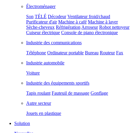
Électroménager
Son
TÉLÉ
Décodeur
Ventilateur froid/chaud
Purificateur d'air
Machine à café
Machine à laver
Sèche-cheveux
Réfrigération
Arroseur
Robot nettoyeur
Cuiseur électrique
Console de piano électronique
Industrie des communications
Téléphone
Ordinateur portable
Bureau
Routeur
Fax
Industrie automobile
Voiture
Industrie des équipements sportifs
Tapis roulant
Fauteuil de massage
Gonflage
Autre secteur
Jouets en plastique
Solution