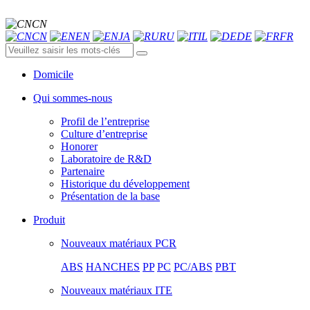
CN
CN
EN
JA
RU
IL
DE
FR
Domicile
Qui sommes-nous
Profil de l’entreprise
Culture d’entreprise
Honorer
Laboratoire de R&D
Partenaire
Historique du développement
Présentation de la base
Produit
Nouveaux matériaux PCR
ABS
HANCHES
PP
PC
PC/ABS
PBT
Nouveaux matériaux ITE