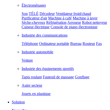
Électroménager
Son
TÉLÉ
Décodeur
Ventilateur froid/chaud
Purificateur d'air
Machine à café
Machine à laver
Sèche-cheveux
Réfrigération
Arroseur
Robot nettoyeur
Cuiseur électrique
Console de piano électronique
Industrie des communications
Téléphone
Ordinateur portable
Bureau
Routeur
Fax
Industrie automobile
Voiture
Industrie des équipements sportifs
Tapis roulant
Fauteuil de massage
Gonflage
Autre secteur
Jouets en plastique
Solution