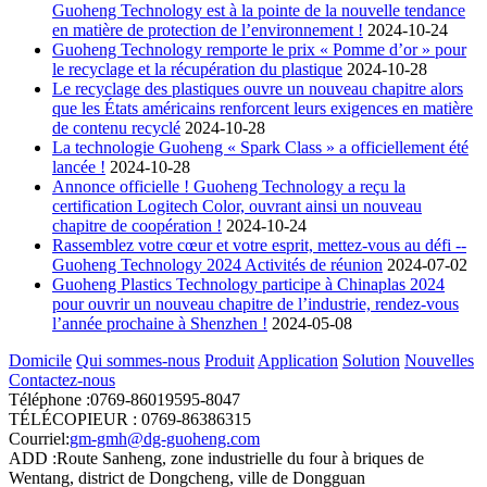
Guoheng Technology est à la pointe de la nouvelle tendance
en matière de protection de l’environnement !
2024-10-24
Guoheng Technology remporte le prix « Pomme d’or » pour
le recyclage et la récupération du plastique
2024-10-28
Le recyclage des plastiques ouvre un nouveau chapitre alors
que les États américains renforcent leurs exigences en matière
de contenu recyclé
2024-10-28
La technologie Guoheng « Spark Class » a officiellement été
lancée !
2024-10-28
Annonce officielle ! Guoheng Technology a reçu la
certification Logitech Color, ouvrant ainsi un nouveau
chapitre de coopération !
2024-10-24
Rassemblez votre cœur et votre esprit, mettez-vous au défi --
Guoheng Technology 2024 Activités de réunion
2024-07-02
Guoheng Plastics Technology participe à Chinaplas 2024
pour ouvrir un nouveau chapitre de l’industrie, rendez-vous
l’année prochaine à Shenzhen !
2024-05-08
Domicile
Qui sommes-nous
Produit
Application
Solution
Nouvelles
Contactez-nous
Téléphone :0769-86019595-8047
TÉLÉCOPIEUR : 0769-86386315
Courriel:
gm-gmh@dg-guoheng.com
ADD :Route Sanheng, zone industrielle du four à briques de
Wentang, district de Dongcheng, ville de Dongguan