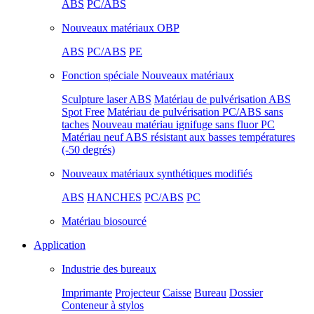
ABS
PC/ABS
Nouveaux matériaux OBP
ABS
PC/ABS
PE
Fonction spéciale Nouveaux matériaux
Sculpture laser ABS
Matériau de pulvérisation ABS
Spot Free
Matériau de pulvérisation PC/ABS sans
taches
Nouveau matériau ignifuge sans fluor PC
Matériau neuf ABS résistant aux basses températures
(-50 degrés)
Nouveaux matériaux synthétiques modifiés
ABS
HANCHES
PC/ABS
PC
Matériau biosourcé
Application
Industrie des bureaux
Imprimante
Projecteur
Caisse
Bureau
Dossier
Conteneur à stylos