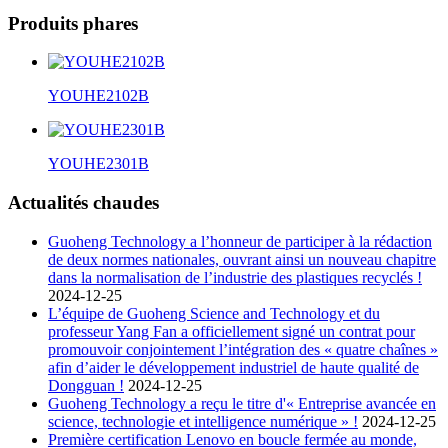
Produits phares
YOUHE2102B
YOUHE2301B
Actualités chaudes
Guoheng Technology a l’honneur de participer à la rédaction
de deux normes nationales, ouvrant ainsi un nouveau chapitre
dans la normalisation de l’industrie des plastiques recyclés !
2024-12-25
L’équipe de Guoheng Science and Technology et du
professeur Yang Fan a officiellement signé un contrat pour
promouvoir conjointement l’intégration des « quatre chaînes »
afin d’aider le développement industriel de haute qualité de
Dongguan !
2024-12-25
Guoheng Technology a reçu le titre d'« Entreprise avancée en
science, technologie et intelligence numérique » !
2024-12-25
Première certification Lenovo en boucle fermée au monde,