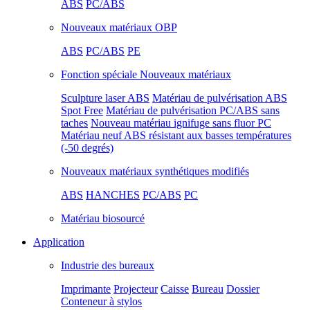
ABS
PC/ABS
Nouveaux matériaux OBP
ABS
PC/ABS
PE
Fonction spéciale Nouveaux matériaux
Sculpture laser ABS
Matériau de pulvérisation ABS
Spot Free
Matériau de pulvérisation PC/ABS sans
taches
Nouveau matériau ignifuge sans fluor PC
Matériau neuf ABS résistant aux basses températures
(-50 degrés)
Nouveaux matériaux synthétiques modifiés
ABS
HANCHES
PC/ABS
PC
Matériau biosourcé
Application
Industrie des bureaux
Imprimante
Projecteur
Caisse
Bureau
Dossier
Conteneur à stylos