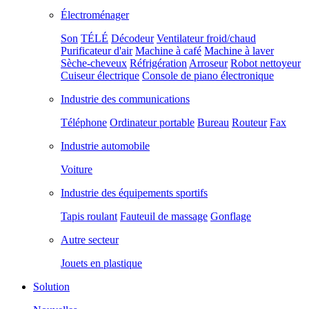
Électroménager
Son
TÉLÉ
Décodeur
Ventilateur froid/chaud
Purificateur d'air
Machine à café
Machine à laver
Sèche-cheveux
Réfrigération
Arroseur
Robot nettoyeur
Cuiseur électrique
Console de piano électronique
Industrie des communications
Téléphone
Ordinateur portable
Bureau
Routeur
Fax
Industrie automobile
Voiture
Industrie des équipements sportifs
Tapis roulant
Fauteuil de massage
Gonflage
Autre secteur
Jouets en plastique
Solution