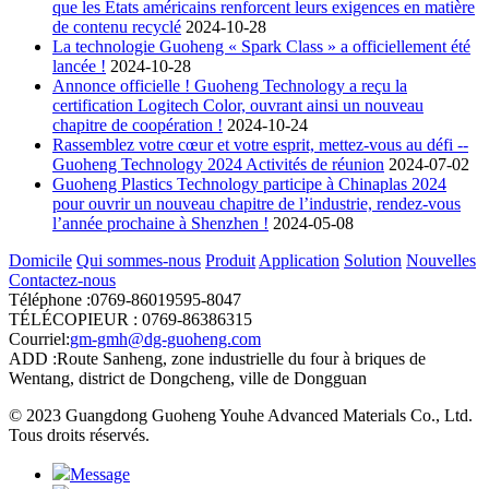
que les États américains renforcent leurs exigences en matière
de contenu recyclé
2024-10-28
La technologie Guoheng « Spark Class » a officiellement été
lancée !
2024-10-28
Annonce officielle ! Guoheng Technology a reçu la
certification Logitech Color, ouvrant ainsi un nouveau
chapitre de coopération !
2024-10-24
Rassemblez votre cœur et votre esprit, mettez-vous au défi --
Guoheng Technology 2024 Activités de réunion
2024-07-02
Guoheng Plastics Technology participe à Chinaplas 2024
pour ouvrir un nouveau chapitre de l’industrie, rendez-vous
l’année prochaine à Shenzhen !
2024-05-08
Domicile
Qui sommes-nous
Produit
Application
Solution
Nouvelles
Contactez-nous
Téléphone :0769-86019595-8047
TÉLÉCOPIEUR : 0769-86386315
Courriel:
gm-gmh@dg-guoheng.com
ADD :Route Sanheng, zone industrielle du four à briques de
Wentang, district de Dongcheng, ville de Dongguan
© 2023 Guangdong Guoheng Youhe Advanced Materials Co., Ltd.
Tous droits réservés.
Message