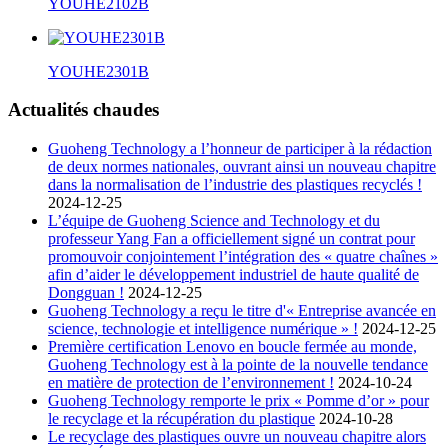
YOUHE2102B
YOUHE2301B
Actualités chaudes
Guoheng Technology a l’honneur de participer à la rédaction
de deux normes nationales, ouvrant ainsi un nouveau chapitre
dans la normalisation de l’industrie des plastiques recyclés !
2024-12-25
L’équipe de Guoheng Science and Technology et du
professeur Yang Fan a officiellement signé un contrat pour
promouvoir conjointement l’intégration des « quatre chaînes »
afin d’aider le développement industriel de haute qualité de
Dongguan !
2024-12-25
Guoheng Technology a reçu le titre d'« Entreprise avancée en
science, technologie et intelligence numérique » !
2024-12-25
Première certification Lenovo en boucle fermée au monde,
Guoheng Technology est à la pointe de la nouvelle tendance
en matière de protection de l’environnement !
2024-10-24
Guoheng Technology remporte le prix « Pomme d’or » pour
le recyclage et la récupération du plastique
2024-10-28
Le recyclage des plastiques ouvre un nouveau chapitre alors