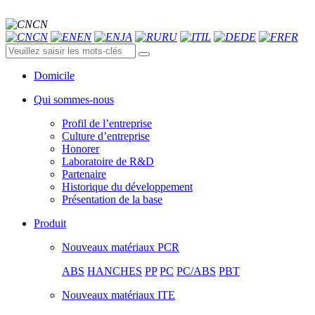
CN
CN
EN
JA
RU
IL
DE
FR
Domicile
Qui sommes-nous
Profil de l’entreprise
Culture d’entreprise
Honorer
Laboratoire de R&D
Partenaire
Historique du développement
Présentation de la base
Produit
Nouveaux matériaux PCR
ABS
HANCHES
PP
PC
PC/ABS
PBT
Nouveaux matériaux ITE