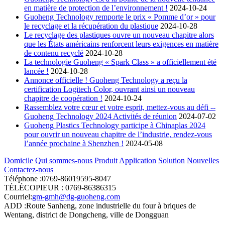
en matière de protection de l’environnement !
2024-10-24
Guoheng Technology remporte le prix « Pomme d’or » pour
le recyclage et la récupération du plastique
2024-10-28
Le recyclage des plastiques ouvre un nouveau chapitre alors
que les États américains renforcent leurs exigences en matière
de contenu recyclé
2024-10-28
La technologie Guoheng « Spark Class » a officiellement été
lancée !
2024-10-28
Annonce officielle ! Guoheng Technology a reçu la
certification Logitech Color, ouvrant ainsi un nouveau
chapitre de coopération !
2024-10-24
Rassemblez votre cœur et votre esprit, mettez-vous au défi --
Guoheng Technology 2024 Activités de réunion
2024-07-02
Guoheng Plastics Technology participe à Chinaplas 2024
pour ouvrir un nouveau chapitre de l’industrie, rendez-vous
l’année prochaine à Shenzhen !
2024-05-08
Domicile
Qui sommes-nous
Produit
Application
Solution
Nouvelles
Contactez-nous
Téléphone :0769-86019595-8047
TÉLÉCOPIEUR : 0769-86386315
Courriel:
gm-gmh@dg-guoheng.com
ADD :Route Sanheng, zone industrielle du four à briques de
Wentang, district de Dongcheng, ville de Dongguan