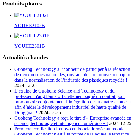
Produits phares
YOUHE2102B
YOUHE2301B
Actualités chaudes
Guoheng Technology a l’honneur de participer à la rédaction
de deux normes nationales, ouvrant ainsi un nouveau chapitre
dans la normalisation de l’industrie des plastiques recyclés !
2024-12-25
L’équipe de Guoheng Science and Technology et du
professeur Yang Fan a officiellement signé un contrat pour
promouvoir conjointement l’intégration des « quatre chaînes »
afin d’aider le développement industriel de haute qualité de
Dongguan !
2024-12-25
Guoheng Technology a reçu le titre d'« Entreprise avancée en
science, technologie et intelligence numérique » !
2024-12-25
Première certification Lenovo en boucle fermée au monde,
Guoheng Technology est à la pointe de la nouvelle tendance