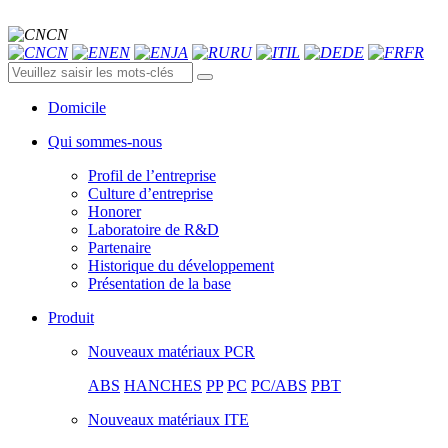
CN
CN
EN
JA
RU
IL
DE
FR
Domicile
Qui sommes-nous
Profil de l’entreprise
Culture d’entreprise
Honorer
Laboratoire de R&D
Partenaire
Historique du développement
Présentation de la base
Produit
Nouveaux matériaux PCR
ABS
HANCHES
PP
PC
PC/ABS
PBT
Nouveaux matériaux ITE