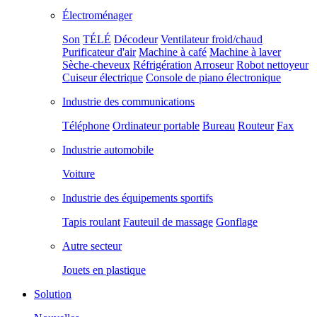
Électroménager
Son
TÉLÉ
Décodeur
Ventilateur froid/chaud
Purificateur d'air
Machine à café
Machine à laver
Sèche-cheveux
Réfrigération
Arroseur
Robot nettoyeur
Cuiseur électrique
Console de piano électronique
Industrie des communications
Téléphone
Ordinateur portable
Bureau
Routeur
Fax
Industrie automobile
Voiture
Industrie des équipements sportifs
Tapis roulant
Fauteuil de massage
Gonflage
Autre secteur
Jouets en plastique
Solution