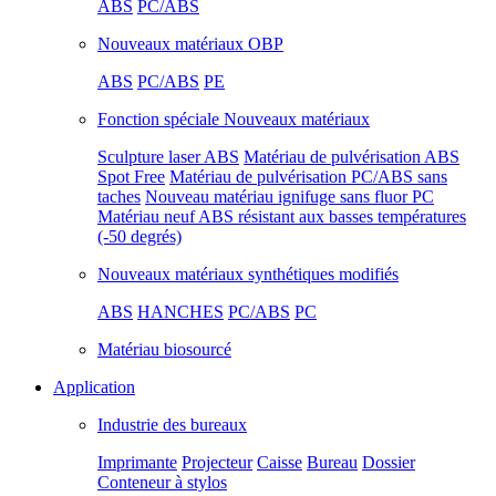
ABS
PC/ABS
Nouveaux matériaux OBP
ABS
PC/ABS
PE
Fonction spéciale Nouveaux matériaux
Sculpture laser ABS
Matériau de pulvérisation ABS
Spot Free
Matériau de pulvérisation PC/ABS sans
taches
Nouveau matériau ignifuge sans fluor PC
Matériau neuf ABS résistant aux basses températures
(-50 degrés)
Nouveaux matériaux synthétiques modifiés
ABS
HANCHES
PC/ABS
PC
Matériau biosourcé
Application
Industrie des bureaux
Imprimante
Projecteur
Caisse
Bureau
Dossier
Conteneur à stylos