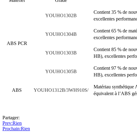
Matériel
Grade
Contient 35 % de nouv
YOUHO1302B
excellentes performan
Contient 65 % de maté
YOUHO1304B
excellentes performan
ABS PCR
Contient 85 % de nouv
YOUHO1303B
HB), excellentes perf
Contient 97 % de nouv
YOUHO1305B
HB), excellentes perf
Matériau synthétique 
ABS
YOUHO1312B/3WH910S/
équivalent à l’ABS gé
Partager:
Prev
:Rien
Prochain
:Rien