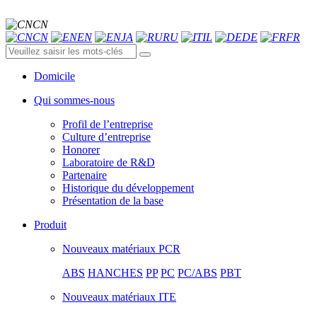
CN
CN
EN
JA
RU
IL
DE
FR
Domicile
Qui sommes-nous
Profil de l’entreprise
Culture d’entreprise
Honorer
Laboratoire de R&D
Partenaire
Historique du développement
Présentation de la base
Produit
Nouveaux matériaux PCR
ABS
HANCHES
PP
PC
PC/ABS
PBT
Nouveaux matériaux ITE