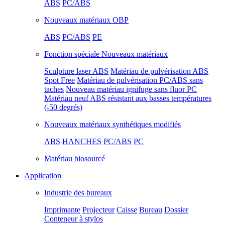
ABS
PC/ABS
Nouveaux matériaux OBP
ABS
PC/ABS
PE
Fonction spéciale Nouveaux matériaux
Sculpture laser ABS
Matériau de pulvérisation ABS
Spot Free
Matériau de pulvérisation PC/ABS sans
taches
Nouveau matériau ignifuge sans fluor PC
Matériau neuf ABS résistant aux basses températures
(-50 degrés)
Nouveaux matériaux synthétiques modifiés
ABS
HANCHES
PC/ABS
PC
Matériau biosourcé
Application
Industrie des bureaux
Imprimante
Projecteur
Caisse
Bureau
Dossier
Conteneur à stylos