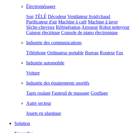
Électroménager
Son
TÉLÉ
Décodeur
Ventilateur froid/chaud
Purificateur d'air
Machine à café
Machine à laver
Sèche-cheveux
Réfrigération
Arroseur
Robot nettoyeur
Cuiseur électrique
Console de piano électronique
Industrie des communications
Téléphone
Ordinateur portable
Bureau
Routeur
Fax
Industrie automobile
Voiture
Industrie des équipements sportifs
Tapis roulant
Fauteuil de massage
Gonflage
Autre secteur
Jouets en plastique
Solution