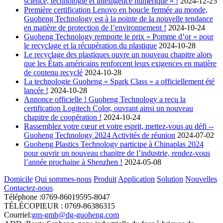
science, technologie et intelligence numérique » !
2024-12-25
Première certification Lenovo en boucle fermée au monde,
Guoheng Technology est à la pointe de la nouvelle tendance
en matière de protection de l’environnement !
2024-10-24
Guoheng Technology remporte le prix « Pomme d’or » pour
le recyclage et la récupération du plastique
2024-10-28
Le recyclage des plastiques ouvre un nouveau chapitre alors
que les États américains renforcent leurs exigences en matière
de contenu recyclé
2024-10-28
La technologie Guoheng « Spark Class » a officiellement été
lancée !
2024-10-28
Annonce officielle ! Guoheng Technology a reçu la
certification Logitech Color, ouvrant ainsi un nouveau
chapitre de coopération !
2024-10-24
Rassemblez votre cœur et votre esprit, mettez-vous au défi --
Guoheng Technology 2024 Activités de réunion
2024-07-02
Guoheng Plastics Technology participe à Chinaplas 2024
pour ouvrir un nouveau chapitre de l’industrie, rendez-vous
l’année prochaine à Shenzhen !
2024-05-08
Domicile
Qui sommes-nous
Produit
Application
Solution
Nouvelles
Contactez-nous
Téléphone :0769-86019595-8047
TÉLÉCOPIEUR : 0769-86386315
Courriel:
gm-gmh@dg-guoheng.com