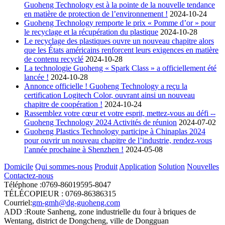
Guoheng Technology est à la pointe de la nouvelle tendance
en matière de protection de l’environnement !
2024-10-24
Guoheng Technology remporte le prix « Pomme d’or » pour
le recyclage et la récupération du plastique
2024-10-28
Le recyclage des plastiques ouvre un nouveau chapitre alors
que les États américains renforcent leurs exigences en matière
de contenu recyclé
2024-10-28
La technologie Guoheng « Spark Class » a officiellement été
lancée !
2024-10-28
Annonce officielle ! Guoheng Technology a reçu la
certification Logitech Color, ouvrant ainsi un nouveau
chapitre de coopération !
2024-10-24
Rassemblez votre cœur et votre esprit, mettez-vous au défi --
Guoheng Technology 2024 Activités de réunion
2024-07-02
Guoheng Plastics Technology participe à Chinaplas 2024
pour ouvrir un nouveau chapitre de l’industrie, rendez-vous
l’année prochaine à Shenzhen !
2024-05-08
Domicile
Qui sommes-nous
Produit
Application
Solution
Nouvelles
Contactez-nous
Téléphone :0769-86019595-8047
TÉLÉCOPIEUR : 0769-86386315
Courriel:
gm-gmh@dg-guoheng.com
ADD :Route Sanheng, zone industrielle du four à briques de
Wentang, district de Dongcheng, ville de Dongguan