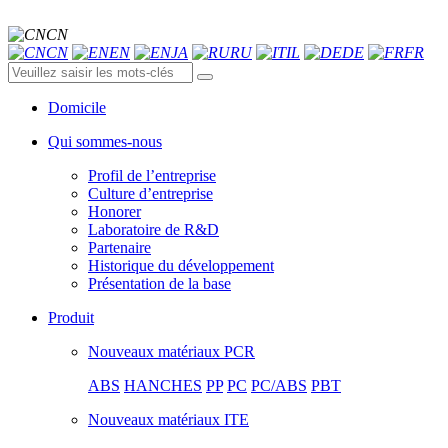
CN
CN
EN
JA
RU
IL
DE
FR
Domicile
Qui sommes-nous
Profil de l’entreprise
Culture d’entreprise
Honorer
Laboratoire de R&D
Partenaire
Historique du développement
Présentation de la base
Produit
Nouveaux matériaux PCR
ABS
HANCHES
PP
PC
PC/ABS
PBT
Nouveaux matériaux ITE