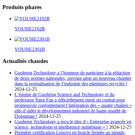
Produits phares
YOUHE2102B
YOUHE2301B
Actualités chaudes
Guoheng Technology a l’honneur de participer à la rédaction
de deux normes nationales, ouvrant ainsi un nouveau chapitre
dans la normalisation de l’industrie des plastiques recyclés !
2024-12-25
L’équipe de Guoheng Science and Technology et du
professeur Yang Fan a officiellement signé un contrat pour
promouvoir conjointement l’intégration des « quatre chaînes »
afin d’aider le développement industriel de haute qualité de
Dongguan !
2024-12-25
Guoheng Technology a reçu le titre d'« Entreprise avancée en
science, technologie et intelligence numérique » !
2024-12-25
Première certification Lenovo en boucle fermée au monde,