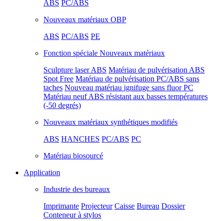
ABS
PC/ABS
Nouveaux matériaux OBP
ABS
PC/ABS
PE
Fonction spéciale Nouveaux matériaux
Sculpture laser ABS
Matériau de pulvérisation ABS
Spot Free
Matériau de pulvérisation PC/ABS sans
taches
Nouveau matériau ignifuge sans fluor PC
Matériau neuf ABS résistant aux basses températures
(-50 degrés)
Nouveaux matériaux synthétiques modifiés
ABS
HANCHES
PC/ABS
PC
Matériau biosourcé
Application
Industrie des bureaux
Imprimante
Projecteur
Caisse
Bureau
Dossier
Conteneur à stylos