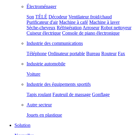
Électroménager
Son
TÉLÉ
Décodeur
Ventilateur froid/chaud
Purificateur d'air
Machine à café
Machine à laver
Sèche-cheveux
Réfrigération
Arroseur
Robot nettoyeur
Cuiseur électrique
Console de piano électronique
Industrie des communications
Téléphone
Ordinateur portable
Bureau
Routeur
Fax
Industrie automobile
Voiture
Industrie des équipements sportifs
Tapis roulant
Fauteuil de massage
Gonflage
Autre secteur
Jouets en plastique
Solution