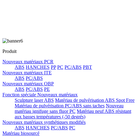
Produit
Nouveaux matériaux PCR
ABS
HANCHES
PP
PC
PC/ABS
PBT
Nouveaux matériaux ITE
ABS
PC/ABS
Nouveaux matériaux OBP
ABS
PC/ABS
PE
Fonction spéciale Nouveaux matériaux
Sculpture laser ABS
Matériau de pulvérisation ABS Spot Free
Matériau de pulvérisation PC/ABS sans taches
Nouveau
matériau ignifuge sans fluor PC
Matériau neuf ABS résistant
aux basses températures (-50 degrés)
Nouveaux matériaux synthétiques modifiés
ABS
HANCHES
PC/ABS
PC
Matériau biosourcé