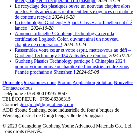
le recyclage et la récupération du plastique
2024-10-28
Le recyclage des plastiques ouvre un nouveau chapitre alors
que les États américains renforcent leurs exigences en matière
de contenu recyclé
2024-10-28
La technologie Guoheng « Spark Class » a officiellement été
lancée !
2024-10-28
Annonce officielle ! Guoheng Technology a reçu la
certification Logitech Color, ouvrant ainsi un nouveau
chapitre de coopération !
2024-10-24
Rassemblez votre cœur et votre esprit, mettez-vous au défi --
Guoheng Technology 2024 Activités de réunion
2024-07-02
Guoheng Plastics Technology participe à Chinaplas 2024
pour ouvrir un nouveau chapitre de l’industrie, rendez-vous
l’année prochaine à Shenzhen !
2024-05-08
Domicile
Qui sommes-nous
Produit
Application
Solution
Nouvelles
Contactez-nous
Téléphone :0769-86019595-8047
TÉLÉCOPIEUR : 0769-86386315
Courriel:
gm-gmh@dg-guoheng.com
ADD :Route Sanheng, zone industrielle du four à briques de
Wentang, district de Dongcheng, ville de Dongguan
© 2023 Guangdong Guoheng Youhe Advanced Materials Co., Ltd.
Tous droits réservés.