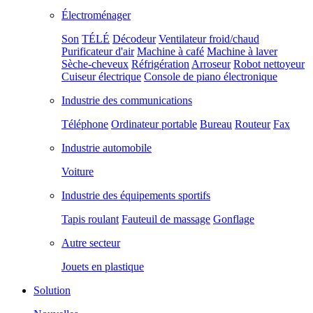
Électroménager
Son
TÉLÉ
Décodeur
Ventilateur froid/chaud
Purificateur d'air
Machine à café
Machine à laver
Sèche-cheveux
Réfrigération
Arroseur
Robot nettoyeur
Cuiseur électrique
Console de piano électronique
Industrie des communications
Téléphone
Ordinateur portable
Bureau
Routeur
Fax
Industrie automobile
Voiture
Industrie des équipements sportifs
Tapis roulant
Fauteuil de massage
Gonflage
Autre secteur
Jouets en plastique
Solution