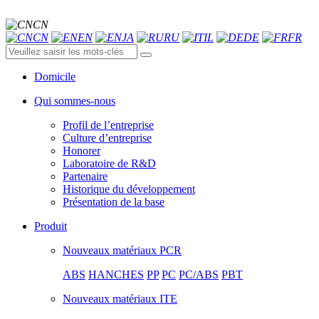
CN
CN
EN
JA
RU
IL
DE
FR
Domicile
Qui sommes-nous
Profil de l’entreprise
Culture d’entreprise
Honorer
Laboratoire de R&D
Partenaire
Historique du développement
Présentation de la base
Produit
Nouveaux matériaux PCR
ABS
HANCHES
PP
PC
PC/ABS
PBT
Nouveaux matériaux ITE