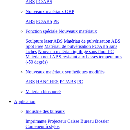
ABS
PC/ABS
Nouveaux matériaux OBP
ABS
PC/ABS
PE
Fonction spéciale Nouveaux matériaux
Sculpture laser ABS
Matériau de pulvérisation ABS
Spot Free
Matériau de pulvérisation PC/ABS sans
taches
Nouveau matériau ignifuge sans fluor PC
Matériau neuf ABS résistant aux basses températures
(-50 degrés)
Nouveaux matériaux synthétiques modifiés
ABS
HANCHES
PC/ABS
PC
Matériau biosourcé
Application
Industrie des bureaux
Imprimante
Projecteur
Caisse
Bureau
Dossier
Conteneur à stylos