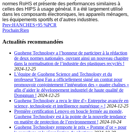
normes RoHS et présente des performances similaires à
celles des HIPS à usage général. Il a été largement utilisé
dans les composants électroniques, les appareils ménagers,
les équipements sportifs et d’autres industries.
Prev
:HANCHES+95 %PCR
Prochain
:Rien
Actualités recommandées
Guoheng Technology a l’honneur de participer à la rédaction
de deux normes nationales, ouvrant ainsi un nouveau chapitre
dans la normalisation de l’industrie des plastiques recyclés !
2024-12-25
L’équipe de Guoheng Science and Technology et du
professeur Yang Fan a officiellement signé un contrat pour
promouvoir conjointement l’intégration des « quatre chaînes »
afin d’aider le développement industriel de haute qualité de
Dongguan !
2024-12-25
Guoheng Technology a reçu le titre d'« Entreprise avancée en
science, technologie et intelligence numérique » !
2024-12-25
Première certification Lenovo en boucle fermée au monde,
Guoheng Technology est à la pointe de la nouvelle tendance
en matière de protection de l’environnement !
2024-10-24
Guoheng Technology remporte le prix « Pomme d’or » pour